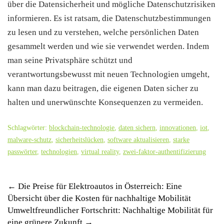
über die Datensicherheit und mögliche Datenschutzrisiken
informieren. Es ist ratsam, die Datenschutzbestimmungen
zu lesen und zu verstehen, welche persönlichen Daten
gesammelt werden und wie sie verwendet werden. Indem
man seine Privatsphäre schützt und
verantwortungsbewusst mit neuen Technologien umgeht,
kann man dazu beitragen, die eigenen Daten sicher zu
halten und unerwünschte Konsequenzen zu vermeiden.
Schlagwörter:
blockchain-technologie
,
daten sichern
,
innovationen
,
iot
,
malware-schutz
,
sicherheitslücken
,
software aktualisieren
,
starke
passwörter
,
technologien
,
virtual reality
,
zwei-faktor-authentifizierung
Post
←
Die Preise für Elektroautos in Österreich: Eine
Übersicht über die Kosten für nachhaltige Mobilität
navigation
Umweltfreundlicher Fortschritt: Nachhaltige Mobilität für
eine grünere Zukunft
→