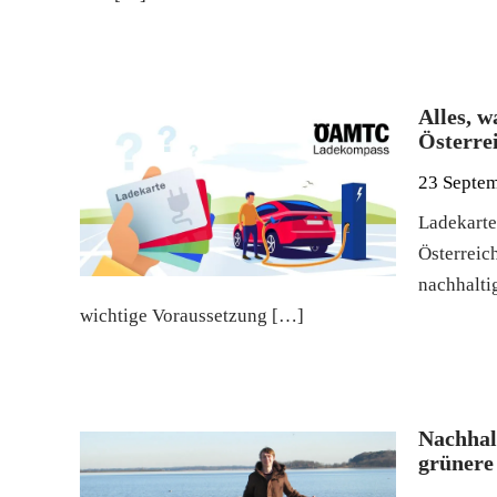
Alles, w
Österre
23 Septe
Ladekarte
Österreic
nachhalti
wichtige Voraussetzung […]
Nachhal
grünere