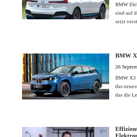
BMW Elekt
sind auf
setzt vers
BMW X3 
26 Septe
BMW X3 El
das neues
das die L
Effizie
Elektrom