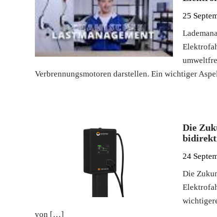
25 Septe
Lademanag
Elektrofa
umweltfre
Verbrennungsmotoren darstellen. Ein wichtiger Aspek
Die Zuk
bidirek
24 Septe
Die Zukun
Elektrofa
wichtiger
von […]