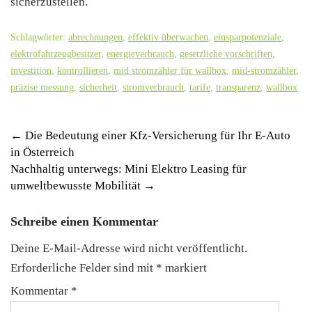
sicherzustellen.
Schlagwörter:
abrechnungen
,
effektiv überwachen
,
einsparpotenziale
,
elektrofahrzeugbesitzer
,
energieverbrauch
,
gesetzliche vorschriften
,
investition
,
kontrollieren
,
mid stromzähler für wallbox
,
mid-stromzähler
,
präzise messung
,
sicherheit
,
stromverbrauch
,
tarife
,
transparenz
,
wallbox
Post
←
Die Bedeutung einer Kfz-Versicherung für Ihr E-Auto
in Österreich
navigation
Nachhaltig unterwegs: Mini Elektro Leasing für
umweltbewusste Mobilität
→
Schreibe einen Kommentar
Deine E-Mail-Adresse wird nicht veröffentlicht.
Erforderliche Felder sind mit
*
markiert
Kommentar
*