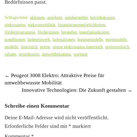
Bedürfnissen passt.
Schlagwörter:
aktionen
,
angebote
,
autohersteller
,
betriebskosten
,
elektroautos
,
elektromobilität
,
finanzierungsmöglichkeiten
,
förderprogramme
,
förderungen
,
hersteller
,
installationkosten
,
konditionen
,
ladenetzwerk
,
ladestationen
,
leasingmodelle
,
mietmodelle
,
modelle
,
österreich
,
preise
,
preise elektroautos österreich
,
preisvergleich
,
rabatte
,
stromkosten
,
umweltbelastung
,
wartung
Post
←
Peugeot 3008 Elektro: Attraktive Preise für
umweltbewusste Mobilität
navigation
Innovative Technologien: Die Zukunft gestalten
→
Schreibe einen Kommentar
Deine E-Mail-Adresse wird nicht veröffentlicht.
Erforderliche Felder sind mit
*
markiert
Kommentar
*