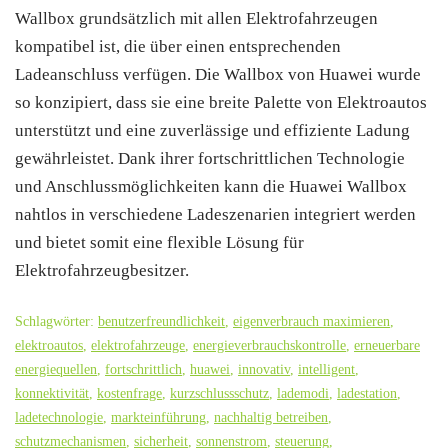
Wallbox grundsätzlich mit allen Elektrofahrzeugen
kompatibel ist, die über einen entsprechenden
Ladeanschluss verfügen. Die Wallbox von Huawei wurde
so konzipiert, dass sie eine breite Palette von Elektroautos
unterstützt und eine zuverlässige und effiziente Ladung
gewährleistet. Dank ihrer fortschrittlichen Technologie
und Anschlussmöglichkeiten kann die Huawei Wallbox
nahtlos in verschiedene Ladeszenarien integriert werden
und bietet somit eine flexible Lösung für
Elektrofahrzeugbesitzer.
Schlagwörter:
benutzerfreundlichkeit
,
eigenverbrauch maximieren
,
elektroautos
,
elektrofahrzeuge
,
energieverbrauchskontrolle
,
erneuerbare
energiequellen
,
fortschrittlich
,
huawei
,
innovativ
,
intelligent
,
konnektivität
,
kostenfrage
,
kurzschlussschutz
,
lademodi
,
ladestation
,
ladetechnologie
,
markteinführung
,
nachhaltig betreiben
,
schutzmechanismen
,
sicherheit
,
sonnenstrom
,
steuerung
,