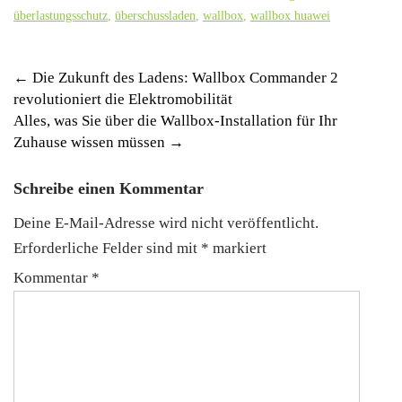
überlastungsschutz
,
überschussladen
,
wallbox
,
wallbox huawei
Post
←
Die Zukunft des Ladens: Wallbox Commander 2
revolutioniert die Elektromobilität
navigation
Alles, was Sie über die Wallbox-Installation für Ihr
Zuhause wissen müssen
→
Schreibe einen Kommentar
Deine E-Mail-Adresse wird nicht veröffentlicht.
Erforderliche Felder sind mit
*
markiert
Kommentar
*