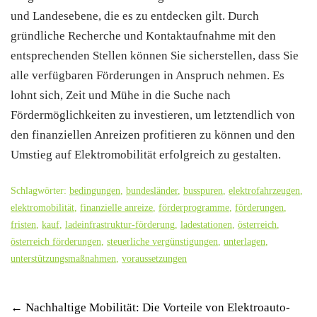
und Landesebene, die es zu entdecken gilt. Durch
gründliche Recherche und Kontaktaufnahme mit den
entsprechenden Stellen können Sie sicherstellen, dass Sie
alle verfügbaren Förderungen in Anspruch nehmen. Es
lohnt sich, Zeit und Mühe in die Suche nach
Fördermöglichkeiten zu investieren, um letztendlich von
den finanziellen Anreizen profitieren zu können und den
Umstieg auf Elektromobilität erfolgreich zu gestalten.
Schlagwörter:
bedingungen
,
bundesländer
,
busspuren
,
elektrofahrzeugen
,
elektromobilität
,
finanzielle anreize
,
förderprogramme
,
förderungen
,
fristen
,
kauf
,
ladeinfrastruktur-förderung
,
ladestationen
,
österreich
,
österreich förderungen
,
steuerliche vergünstigungen
,
unterlagen
,
unterstützungsmaßnahmen
,
voraussetzungen
Post
←
Nachhaltige Mobilität: Die Vorteile von Elektroauto-