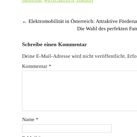
mobilität
,
wirtschaftlich
,
zukunft
Post
←
Elektromobilität in Österreich: Attraktive Förder
Die Wahl des perfekten Fam
navigation
Schreibe einen Kommentar
Deine E-Mail-Adresse wird nicht veröffentlicht.
Erfo
Kommentar
*
Name
*