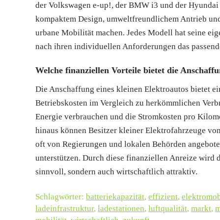
der Volkswagen e-up!, der BMW i3 und der Hyundai 
kompaktem Design, umweltfreundlichem Antrieb und m
urbane Mobilität machen. Jedes Modell hat seine eig
nach ihren individuellen Anforderungen das passend
Welche finanziellen Vorteile bietet die Anschaff
Die Anschaffung eines kleinen Elektroautos bietet ei
Betriebskosten im Vergleich zu herkömmlichen Verbr
Energie verbrauchen und die Stromkosten pro Kilomet
hinaus können Besitzer kleiner Elektrofahrzeuge von
oft von Regierungen und lokalen Behörden angebote
unterstützen. Durch diese finanziellen Anreize wird 
sinnvoll, sondern auch wirtschaftlich attraktiv.
Schlagwörter:
batteriekapazität
,
effizient
,
elektromob
ladeinfrastruktur
,
ladestationen
,
luftqualität
,
markt
,
m