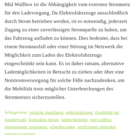
Mid Wallbox ist die Abhängigkeit vom externen Stromnetz
für den Ladevorgang. Da Elektrofahrzeuge ausschließlich
durch Strom betrieben werden, ist es notwendig, jederzeit
Zugang zu einer zuverlässigen Stromquelle zu haben, um
das Fahrzeug aufladen zu können. Dies bedeutet, dass bei
einem Stromausfall oder einer Störung im Netzwerk die
Möglichkeit zum Laden des Elektrofahrzeugs
eingeschränkt sein kann. Es ist daher ratsam, alternative
Lademöglichkeiten in Betracht zu ziehen oder über eine
Notstromversorgung für solche Fälle nachzudenken, um
die Mobilität trotz möglicher Unterbrechungen des
Stromnetzes sicherzustellen.
Schlagwörter:
einfache installation
,
elektrofahrzeug
,
flexibilität bei
standortwahl
,
kompaktes design
,
ladetechnologie
,
mid wallbox
,
platzsparende installation
,
schnelles laden
,
zertifizierter elektriker
,
zukunftssicherheit