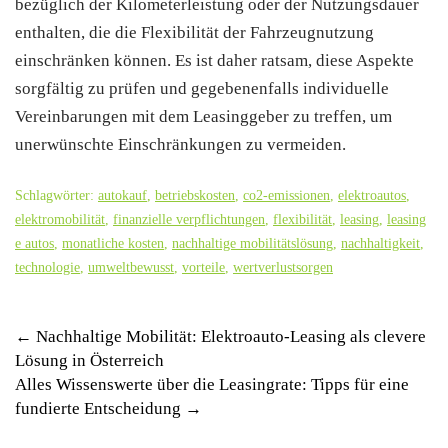
bezüglich der Kilometerleistung oder der Nutzungsdauer
enthalten, die die Flexibilität der Fahrzeugnutzung
einschränken können. Es ist daher ratsam, diese Aspekte
sorgfältig zu prüfen und gegebenenfalls individuelle
Vereinbarungen mit dem Leasinggeber zu treffen, um
unerwünschte Einschränkungen zu vermeiden.
Schlagwörter:
autokauf
,
betriebskosten
,
co2-emissionen
,
elektroautos
,
elektromobilität
,
finanzielle verpflichtungen
,
flexibilität
,
leasing
,
leasing
e autos
,
monatliche kosten
,
nachhaltige mobilitätslösung
,
nachhaltigkeit
,
technologie
,
umweltbewusst
,
vorteile
,
wertverlustsorgen
Post
←
Nachhaltige Mobilität: Elektroauto-Leasing als clevere
Lösung in Österreich
navigation
Alles Wissenswerte über die Leasingrate: Tipps für eine
fundierte Entscheidung
→