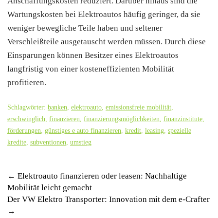
Anschaffungskosten reduziert. Darüber hinaus sind die
Wartungskosten bei Elektroautos häufig geringer, da sie
weniger bewegliche Teile haben und seltener
Verschleißteile ausgetauscht werden müssen. Durch diese
Einsparungen können Besitzer eines Elektroautos
langfristig von einer kosteneffizienten Mobilität
profitieren.
Schlagwörter:
banken
,
elektroauto
,
emissionsfreie mobilität
,
erschwinglich
,
finanzieren
,
finanzierungsmöglichkeiten
,
finanzinstitute
,
förderungen
,
günstiges e auto finanzieren
,
kredit
,
leasing
,
spezielle
kredite
,
subventionen
,
umstieg
Post
←
Elektroauto finanzieren oder leasen: Nachhaltige
Mobilität leicht gemacht
navigation
Der VW Elektro Transporter: Innovation mit dem e-Crafter
→