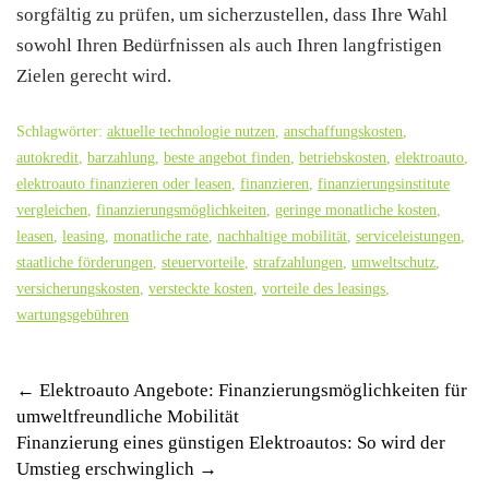
sorgfältig zu prüfen, um sicherzustellen, dass Ihre Wahl
sowohl Ihren Bedürfnissen als auch Ihren langfristigen
Zielen gerecht wird.
Schlagwörter:
aktuelle technologie nutzen
,
anschaffungskosten
,
autokredit
,
barzahlung
,
beste angebot finden
,
betriebskosten
,
elektroauto
,
elektroauto finanzieren oder leasen
,
finanzieren
,
finanzierungsinstitute
vergleichen
,
finanzierungsmöglichkeiten
,
geringe monatliche kosten
,
leasen
,
leasing
,
monatliche rate
,
nachhaltige mobilität
,
serviceleistungen
,
staatliche förderungen
,
steuervorteile
,
strafzahlungen
,
umweltschutz
,
versicherungskosten
,
versteckte kosten
,
vorteile des leasings
,
wartungsgebühren
Post
←
Elektroauto Angebote: Finanzierungsmöglichkeiten für
umweltfreundliche Mobilität
navigation
Finanzierung eines günstigen Elektroautos: So wird der
Umstieg erschwinglich
→