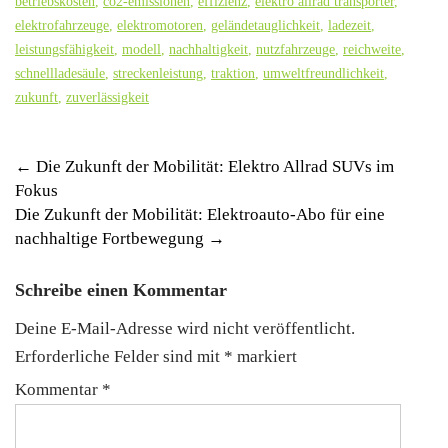
betriebskosten
,
co2-emissionen
,
effizienz
,
elektro allrad transporter
,
elektrofahrzeuge
,
elektromotoren
,
geländetauglichkeit
,
ladezeit
,
leistungsfähigkeit
,
modell
,
nachhaltigkeit
,
nutzfahrzeuge
,
reichweite
,
schnellladesäule
,
streckenleistung
,
traktion
,
umweltfreundlichkeit
,
zukunft
,
zuverlässigkeit
Post
←
Die Zukunft der Mobilität: Elektro Allrad SUVs im
Fokus
navigation
Die Zukunft der Mobilität: Elektroauto-Abo für eine
nachhaltige Fortbewegung
→
Schreibe einen Kommentar
Deine E-Mail-Adresse wird nicht veröffentlicht.
Erforderliche Felder sind mit
*
markiert
Kommentar
*