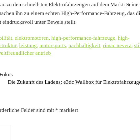
ac zu den schnellsten Elektrofahrzeugen auf dem Markt. Seine
machen ihn zu einem echten High-Performance-Fahrzeug, das d
 eindrucksvoll unter Beweis stellt.
ilität
,
elektromotoren
,
high-performance-fahrzeuge
,
high-
struktur
,
leistung
,
motorsports
,
nachhaltigkeit
,
rimac nevera
,
sti
ltfreundlicher antrieb
 Fokus
Die Zukunft des Ladens: e3dc Wallbox für Elektrofahrzeu
rderliche Felder sind mit
*
markiert