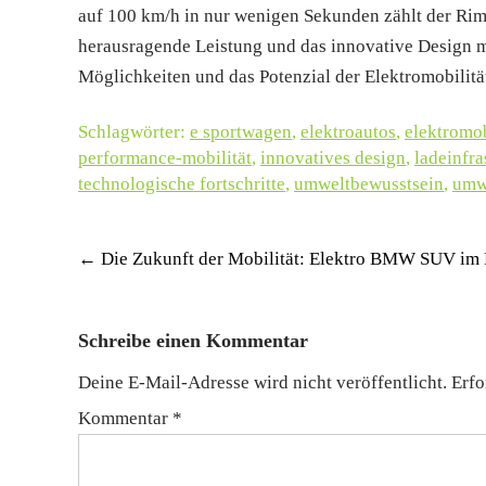
auf 100 km/h in nur wenigen Sekunden zählt der Rim
herausragende Leistung und das innovative Design 
Möglichkeiten und das Potenzial der Elektromobilität
Schlagwörter:
e sportwagen
,
elektroautos
,
elektromob
performance-mobilität
,
innovatives design
,
ladeinfra
technologische fortschritte
,
umweltbewusstsein
,
umwe
Post
←
Die Zukunft der Mobilität: Elektro BMW SUV im
navigation
Schreibe einen Kommentar
Deine E-Mail-Adresse wird nicht veröffentlicht.
Erfo
Kommentar
*