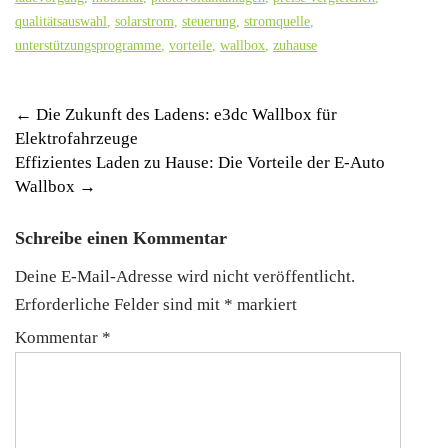
qualitätsauswahl
,
solarstrom
,
steuerung
,
stromquelle
,
unterstützungsprogramme
,
vorteile
,
wallbox
,
zuhause
Post
←
Die Zukunft des Ladens: e3dc Wallbox für
Elektrofahrzeuge
navigation
Effizientes Laden zu Hause: Die Vorteile der E-Auto
Wallbox
→
Schreibe einen Kommentar
Deine E-Mail-Adresse wird nicht veröffentlicht.
Erforderliche Felder sind mit
*
markiert
Kommentar
*