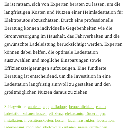
Es ist ratsam, sich von Experten beraten zu lassen, um die
langfristigen Kosten und Nutzen einer Heimladestation für
Elektroautos abzuschätzen. Durch eine professionelle
Beratung können individuelle Gegebenheiten wie die
Stromversorgung im Haushalt, das Fahrverhalten und die
gewünschte Ladeleistung berücksichtigt werden. Experten
können dabei helfen, die optimale Ladestation
auszuwählen und mögliche Einsparungen sowie
Effizienzsteigerungen aufzuzeigen. Eine fundierte
Beratung ist entscheidend, um die Investition in eine
Ladestation langfristig sinnvoll zu gestalten und den
größtmöglichen Nutzen daraus zu ziehen.
Schlagwörter:
anbieter
,
app
,
aufladung
,
bequemlichkeit
,
e auto
ladestation zuhause kosten
,
effizienz
,
elektroauto
,
förderungen
,
installation
,
investitionskosten
,
kosten
,
ladeinfrastruktur
,
ladestation
,
ladevorgang
,
mobilität
,
photovoltaikanlagen
,
preise vergleichen
,