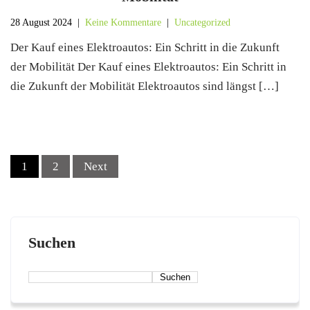
28 August 2024
|
Keine Kommentare
|
Uncategorized
Der Kauf eines Elektroautos: Ein Schritt in die Zukunft
der Mobilität Der Kauf eines Elektroautos: Ein Schritt in
die Zukunft der Mobilität Elektroautos sind längst […]
P
1
2
Next
o
s
t
s
Suchen
n
a
v
Suchen
i