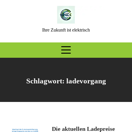
S
k
i
p
Ihre Zukunft ist elektrisch
t
o
c
o
n
t
e
Schlagwort:
ladevorgang
n
t
Die aktuellen Ladepreise