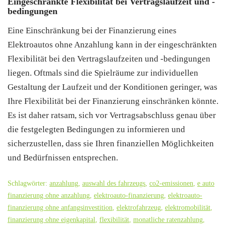
Eingeschränkte Flexibilität bei Vertragslaufzeit und -
bedingungen
Eine Einschränkung bei der Finanzierung eines
Elektroautos ohne Anzahlung kann in der eingeschränkten
Flexibilität bei den Vertragslaufzeiten und -bedingungen
liegen. Oftmals sind die Spielräume zur individuellen
Gestaltung der Laufzeit und der Konditionen geringer, was
Ihre Flexibilität bei der Finanzierung einschränken könnte.
Es ist daher ratsam, sich vor Vertragsabschluss genau über
die festgelegten Bedingungen zu informieren und
sicherzustellen, dass sie Ihren finanziellen Möglichkeiten
und Bedürfnissen entsprechen.
Schlagwörter:
anzahlung
,
auswahl des fahrzeugs
,
co2-emissionen
,
e auto
finanzierung ohne anzahlung
,
elektroauto-finanzierung
,
elektroauto-
finanzierung ohne anfangsinvestition
,
elektrofahrzeug
,
elektromobilität
,
finanzierung ohne eigenkapital
,
flexibilität
,
monatliche ratenzahlung
,