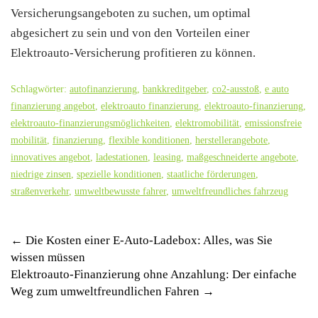
Versicherungsangeboten zu suchen, um optimal
abgesichert zu sein und von den Vorteilen einer
Elektroauto-Versicherung profitieren zu können.
Schlagwörter:
autofinanzierung
,
bankkreditgeber
,
co2-ausstoß
,
e auto
finanzierung angebot
,
elektroauto finanzierung
,
elektroauto-finanzierung
,
elektroauto-finanzierungsmöglichkeiten
,
elektromobilität
,
emissionsfreie
mobilität
,
finanzierung
,
flexible konditionen
,
herstellerangebote
,
innovatives angebot
,
ladestationen
,
leasing
,
maßgeschneiderte angebote
,
niedrige zinsen
,
spezielle konditionen
,
staatliche förderungen
,
straßenverkehr
,
umweltbewusste fahrer
,
umweltfreundliches fahrzeug
Post
←
Die Kosten einer E-Auto-Ladebox: Alles, was Sie
wissen müssen
navigation
Elektroauto-Finanzierung ohne Anzahlung: Der einfache
Weg zum umweltfreundlichen Fahren
→