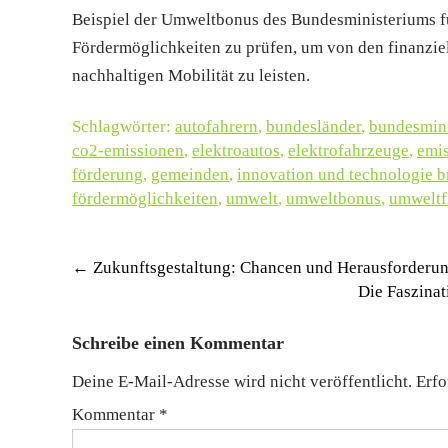
Beispiel der Umweltbonus des Bundesministeriums für
Fördermöglichkeiten zu prüfen, um von den finanziel
nachhaltigen Mobilität zu leisten.
Schlagwörter:
autofahrern
,
bundesländer
,
bundesmini
co2-emissionen
,
elektroautos
,
elektrofahrzeuge
,
emis
förderung
,
gemeinden
,
innovation und technologie 
fördermöglichkeiten
,
umwelt
,
umweltbonus
,
umweltf
Post
←
Zukunftsgestaltung: Chancen und Herausforderung
Die Faszina
navigation
Schreibe einen Kommentar
Deine E-Mail-Adresse wird nicht veröffentlicht.
Erfo
Kommentar
*