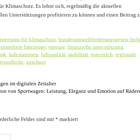
 Klimaschutz. Es lohnt sich, regelmäßig die aktuellen
len Unterstützungen profitieren zu können und einen Beitrag z
steriums für klimaschutz
,
bundesumweltförderungsgesetz buf
sionsfreie fahrzeuge
,
energie
,
finanzielle unterstützung
,
bmk
,
ladestationen
,
luftqualität
,
mobilität
,
österreich
,
regionale
reundliche
,
zuschuss
en im digitalen Zeitalter
tion von Sportwagen: Leistung, Eleganz und Emotion auf Räde
rderliche Felder sind mit
*
markiert