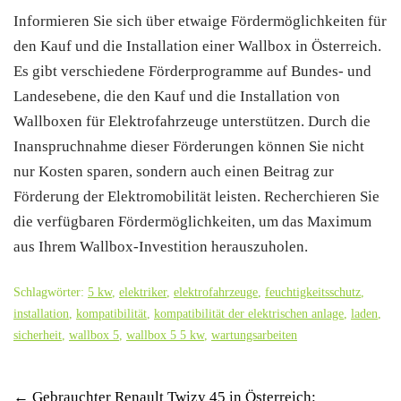
Informieren Sie sich über etwaige Fördermöglichkeiten für
den Kauf und die Installation einer Wallbox in Österreich.
Es gibt verschiedene Förderprogramme auf Bundes- und
Landesebene, die den Kauf und die Installation von
Wallboxen für Elektrofahrzeuge unterstützen. Durch die
Inanspruchnahme dieser Förderungen können Sie nicht
nur Kosten sparen, sondern auch einen Beitrag zur
Förderung der Elektromobilität leisten. Recherchieren Sie
die verfügbaren Fördermöglichkeiten, um das Maximum
aus Ihrem Wallbox-Investition herauszuholen.
Schlagwörter:
5 kw
,
elektriker
,
elektrofahrzeuge
,
feuchtigkeitsschutz
,
installation
,
kompatibilität
,
kompatibilität der elektrischen anlage
,
laden
,
sicherheit
,
wallbox 5
,
wallbox 5 5 kw
,
wartungsarbeiten
Post
←
Gebrauchter Renault Twizy 45 in Österreich: