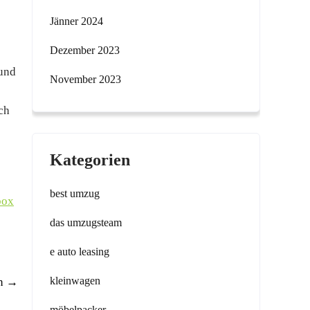
Jänner 2024
Dezember 2023
 und
November 2023
ch
Kategorien
best umzug
box
das umzugsteam
e auto leasing
kleinwagen
en
→
möbelpacker