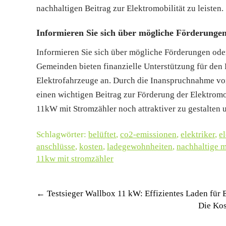
nachhaltigen Beitrag zur Elektromobilität zu leisten.
Informieren Sie sich über mögliche Förderungen 
Informieren Sie sich über mögliche Förderungen oder
Gemeinden bieten finanzielle Unterstützung für den K
Elektrofahrzeuge an. Durch die Inanspruchnahme vo
einen wichtigen Beitrag zur Förderung der Elektromob
11kW mit Stromzähler noch attraktiver zu gestalten u
Schlagwörter:
belüftet
,
co2-emissionen
,
elektriker
,
e
anschlüsse
,
kosten
,
ladegewohnheiten
,
nachhaltige m
11kw mit stromzähler
Post
←
Testsieger Wallbox 11 kW: Effizientes Laden für 
Die Kos
navigation