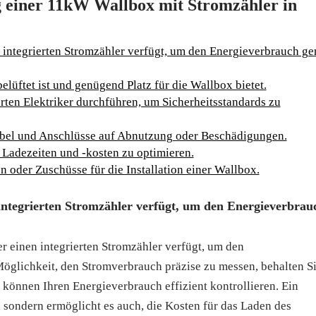
ng einer 11kW Wallbox mit Stromzähler in
n integrierten Stromzähler verfügt, um den Energieverbrauch g
 belüftet ist und genügend Platz für die Wallbox bietet.
erten Elektriker durchführen, um Sicherheitsstandards zu
abel und Anschlüsse auf Abnutzung oder Beschädigungen.
Ladezeiten und -kosten zu optimieren.
 oder Zuschüsse für die Installation einer Wallbox.
 integrierten Stromzähler verfügt, um den Energieverbrau
er einen integrierten Stromzähler verfügt, um den
glichkeit, den Stromverbrauch präzise zu messen, behalten S
können Ihren Energieverbrauch effizient kontrollieren. Ein
z, sondern ermöglicht es auch, die Kosten für das Laden des