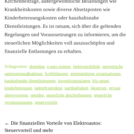
Kirchenbeiträge, außergewöhnliche Belastungen wie
Krankheitskosten sowie diverse Absetzposten wie
Kinderbetreuungskosten oder haushaltsnahe
Dienstleistungen. Es ist ratsam, sich über die geltenden
Regelungen und Voraussetzungen zu informieren, um die
steuerlichen Möglichkeiten voll auszuschöpfen und
finanzielle Entlastungen zu erhalten.
Schlagwörter:
absetzbar
,
e-auto-prämie
,
elektromobilität
,
energetische
sanierungsmaßnahmen
,
fortbildungen
,
gemeinnützige organisationen
,
haushaltsnahe dienstleistungen
,
investitionszulagen
,
kfz-steuer
,
kinderbetreuung
,
ladeinfrastruktur
,
nachhaltigkeit
,
ökostrom
,
private
altersvorsorge
,
spenden
,
steuerliche abschreibungen
,
steuerliche
vergünstigungen
,
steuervorteile
Post
←
Die finanziellen Vorteile von Elektroautos:
Steuervorteil und mehr