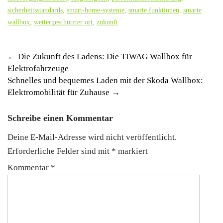
sicherheitsstandards
,
smart-home-systeme
,
smarte funktionen
,
smarte
wallbox
,
wettergeschützter ort
,
zukunft
Post
←
Die Zukunft des Ladens: Die TIWAG Wallbox für
Elektrofahrzeuge
navigation
Schnelles und bequemes Laden mit der Skoda Wallbox:
Elektromobilität für Zuhause
→
Schreibe einen Kommentar
Deine E-Mail-Adresse wird nicht veröffentlicht.
Erforderliche Felder sind mit
*
markiert
Kommentar
*