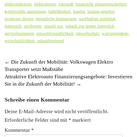
elektrofahrzeug
,
elektromotor
,
fahrspaß
,
finanzielle planungssicherheit
,
komfortable ausstattung
,
ladefähigkeit
,
leasing
,
leasing-angebot
,
modernes design
,
monatliche leasingraten
,
nachhaltige mobilität
,
österreich
,
reichweite
,
renault zoe
,
renault zoe leasen österreich
,
serviceleistungen
,
umweltfreundlichkeit
,
umweltschutz
,
wartungspakete
,
wirtschaftlichkeit
,
zukunftweisend
Post
←
Die Zukunft der Mobilität: Volkswagen Elektro
Transporter setzt Maßstäbe
navigation
Attraktive Elektroauto Finanzierungsangebote: Investieren
Sie in die Zukunft der Mobilität!
→
Schreibe einen Kommentar
Deine E-Mail-Adresse wird nicht veröffentlicht.
Erforderliche Felder sind mit
*
markiert
Kommentar
*