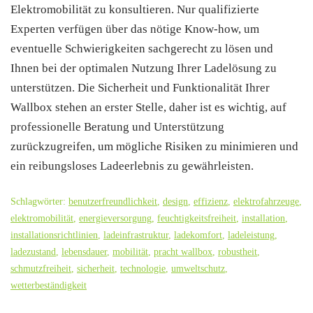
Elektromobilität zu konsultieren. Nur qualifizierte
Experten verfügen über das nötige Know-how, um
eventuelle Schwierigkeiten sachgerecht zu lösen und
Ihnen bei der optimalen Nutzung Ihrer Ladelösung zu
unterstützen. Die Sicherheit und Funktionalität Ihrer
Wallbox stehen an erster Stelle, daher ist es wichtig, auf
professionelle Beratung und Unterstützung
zurückzugreifen, um mögliche Risiken zu minimieren und
ein reibungsloses Ladeerlebnis zu gewährleisten.
Schlagwörter:
benutzerfreundlichkeit
,
design
,
effizienz
,
elektrofahrzeuge
,
elektromobilität
,
energieversorgung
,
feuchtigkeitsfreiheit
,
installation
,
installationsrichtlinien
,
ladeinfrastruktur
,
ladekomfort
,
ladeleistung
,
ladezustand
,
lebensdauer
,
mobilität
,
pracht wallbox
,
robustheit
,
schmutzfreiheit
,
sicherheit
,
technologie
,
umweltschutz
,
wetterbeständigkeit