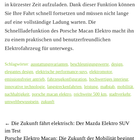
in kürzester Zeit aufzuladen. Dank dieser Funktion können
Sie Ihre Fahrt schnell fortsetzen und müssen nicht lange
auf eine vollständige Ladung warten. Die
Schnellladefunktion des Porsche Macan Elektro macht ihn
zu einem praktischen und benutzerfreundlichen
Elektrofahrzeug für unterwegs.
Schlagwörter:
ausstattungsvarianten
,
beschleunigungswerte
,
design
,
elegantes design
,
elektrische performance-suvs
,
elektromotor
,
emissionsfreier antrieb
,
fahrzeugkonfiguration
,
hochwertiges interieur
,
innovative technologie
,
langstreckenfahrten
,
leistung
,
maßstab
,
mobilität
,
nachhaltigkeit
,
porsche macan elektro
,
reichweite 500 km
,
stadtverkehr
,
umweltbewusstsein
,
zukunft
Post
←
Die Zukunft fährt elektrisch: Der Mazda Elektro SUV
im Test
navigation
Porsche Elektro Macan: Die Zukunft der Mobilität beginnt