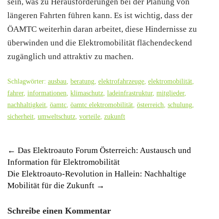
sein, was zu Herausforderungen bei der Planung von
längeren Fahrten führen kann. Es ist wichtig, dass der
ÖAMTC weiterhin daran arbeitet, diese Hindernisse zu
überwinden und die Elektromobilität flächendeckend
zugänglich und attraktiv zu machen.
Schlagwörter:
ausbau
,
beratung
,
elektrofahrzeuge
,
elektromobilität
,
fahrer
,
informationen
,
klimaschutz
,
ladeinfrastruktur
,
mitglieder
,
nachhaltigkeit
,
öamtc
,
öamtc elektromobilität
,
österreich
,
schulung
,
sicherheit
,
umweltschutz
,
vorteile
,
zukunft
Post
←
Das Elektroauto Forum Österreich: Austausch und
Information für Elektromobilität
navigation
Die Elektroauto-Revolution in Hallein: Nachhaltige
Mobilität für die Zukunft
→
Schreibe einen Kommentar