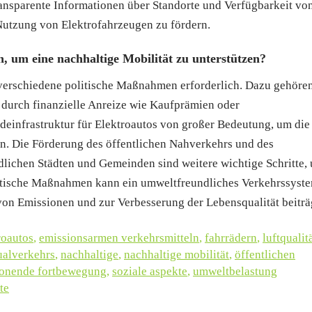
transparente Informationen über Standorte und Verfügbarkeit vo
Nutzung von Elektrofahrzeugen zu fördern.
, um eine nachhaltige Mobilität zu unterstützen?
d verschiedene politische Maßnahmen erforderlich. Dazu gehöre
 durch finanzielle Anreize wie Kaufprämien oder
deinfrastruktur für Elektroautos von großer Bedeutung, um die
en. Die Förderung des öffentlichen Nahverkehrs und des
lichen Städten und Gemeinden sind weitere wichtige Schritte,
olitische Maßnahmen kann ein umweltfreundliches Verkehrssyst
von Emissionen und zur Verbesserung der Lebensqualität beiträ
roautos
,
emissionsarmen verkehrsmitteln
,
fahrrädern
,
luftqualit
ualverkehrs
,
nachhaltige
,
nachhaltige mobilität
,
öffentlichen
honende fortbewegung
,
soziale aspekte
,
umweltbelastung
te