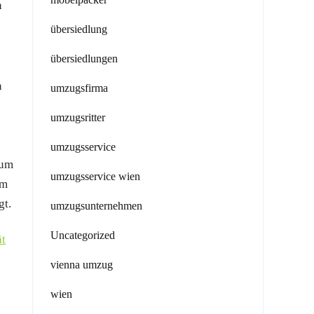
n
übersiedlung
übersiedlungen
n
umzugsfirma
umzugsritter
umzugsservice
 um
umzugsservice wien
em
gt.
umzugsunternehmen
Uncategorized
ät
vienna umzug
wien