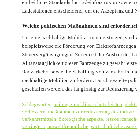
einheitliche Standards für Ladeinfrastruktur sowie 
Ladestationen entscheidend, um die Akzeptanz und 
Welche politischen Maßnahmen sind erforderlich
Um eine nachhaltige Mobilität zu unterstützen, sin
beispielsweise die Förderung von Elektrofahrzeugen
Steuervergünstigungen. Zudem ist der Ausbau der La
Alltagstauglichkeit dieser Fahrzeuge zu gewährleist
Radverkehrs sowie die Schaffung von verkehrsfreund
nachhaltige Mobilität zu fördern. Durch gezielte p
geschaffen werden, das langfristig zur Reduzierung 
Schlagwörter:
beitrag zum klimaschutz leisten
,
elekt
verbessern
,
maßnahmen zur reduzierung des individ
verkehrsmitteln
,
ökologische aspekte
,
ressourcensc
verringern
,
umweltfreundliche
,
wirtschaftliche aspek