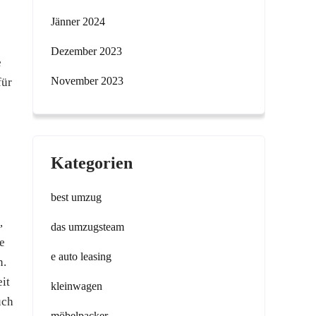
Jänner 2024
Dezember 2023
e
November 2023
für
Kategorien
best umzug
,
das umzugsteam
e
e auto leasing
n.
it
kleinwagen
uch
möbelpacker