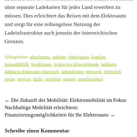
ohne separate Ladekarten für jedes Land erwerben zu
müssen. Dies erleichtert das Reisen mit dem Elektroauto
und sorgt für eine reibungslose Nutzung der
Ladeinfrastruktur auch jenseits der österreichischen
Grenzen.
Schlagwörter:
abrechnung
,
anbieter
,
elektroautos
,
komfort
,
kompatibilität
,
konditionen
,
kosten pro kilowattstunde
,
ladekarte
,
ladekarte elektroauto österreich
,
ladestationen
,
netzwerk
,
österreich
,
preise
,
services
,
tarife
,
vergleich
,
zugang
,
zuverlässigkeit
Post
←
Die Zukunft der Mobilität: Elektromobilität im Fokus
Nachhaltige Mobilität erleichtern:
navigation
Finanzierungsmöglichkeiten für Ihr Elektroauto
→
Schreibe einen Kommentar