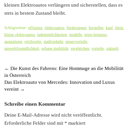
kleinen Elektroautos verlängern und sicherstellen, dass es
stets in bestem Zustand bleibt.
Schlagwörter:
effizienz
,
elektroautos
,
förderungen
,
hersteller
,
kauf
,
klein
,
kleine elektroautos
,
lademöglichkeiten
,
modelle
,
preis-leistung-
ausstattung
,
reichweite
,
stadtverkehr
,
steuervorteile
,
umweltfreundlichkeit
,
urbane mobilität
,
vergleichen
,
vorteile
,
zukunft
Post
←
Die Kunst des Fahrens: Eine Hommage an die Mobilität
in Österreich
navigation
Das Elektroauto von Mercedes: Innovation und Luxus
vereint
→
Schreibe einen Kommentar
Deine E-Mail-Adresse wird nicht veröffentlicht.
Erforderliche Felder sind mit
*
markiert