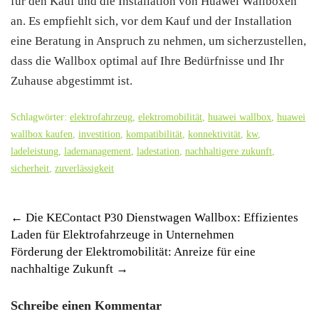
für den Kauf und die Installation von Huawei Wallboxen
an. Es empfiehlt sich, vor dem Kauf und der Installation
eine Beratung in Anspruch zu nehmen, um sicherzustellen,
dass die Wallbox optimal auf Ihre Bedürfnisse und Ihr
Zuhause abgestimmt ist.
Schlagwörter:
elektrofahrzeug
,
elektromobilität
,
huawei wallbox
,
huawei
wallbox kaufen
,
investition
,
kompatibilität
,
konnektivität
,
kw
,
ladeleistung
,
lademanagement
,
ladestation
,
nachhaltigere zukunft
,
sicherheit
,
zuverlässigkeit
Post
←
Die KEContact P30 Dienstwagen Wallbox: Effizientes
Laden für Elektrofahrzeuge in Unternehmen
navigation
Förderung der Elektromobilität: Anreize für eine
nachhaltige Zukunft
→
Schreibe einen Kommentar