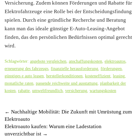
Versicherung. Zudem können Förderungen und Rabatte für
Elektrofahrzeuge eine Rolle bei der Entscheidungsfindung
spielen. Durch eine gründliche Recherche und Beratung
kann man das ideale günstige E-Auto-Leasing-Angebot
finden, das den persönlichen Bedürfnissen optimal gerecht
wird.
Schlagwörter:
angebote vergleichen
,
anschaffungskosten
,
elektroautos
,
erneuerung des fahrzeugs
,
finanzielle herausforderung
,
förderungen
,
günstiges e auto leasen
,
herstellerkonditionen
,
kosteneffizient
,
leasing
,
monatliche raten
,
passende reichweite und ausstattung
,
planbarkeit der
kosten
,
rabatte
,
umweltfreundlich
,
versicherung
,
wartungskosten
Post
←
Nachhaltige Mobilität: Die Zukunft mit Umrüstung zum
Elektroauto
navigation
Elektroauto kaufen: Warum eine Ladestation
unverzichtbar ist
→