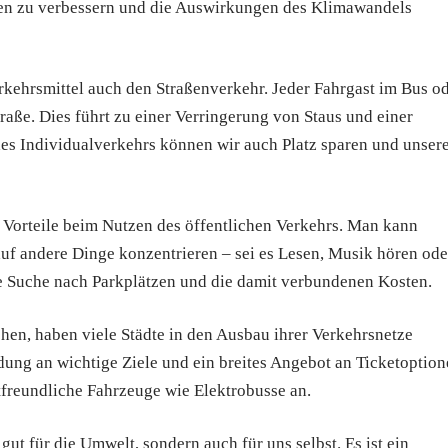
ädten zu verbessern und die Auswirkungen des Klimawandels
erkehrsmittel auch den Straßenverkehr. Jeder Fahrgast im Bus o
raße. Dies führt zu einer Verringerung von Staus und einer
des Individualverkehrs können wir auch Platz sparen und unser
 Vorteile beim Nutzen des öffentlichen Verkehrs. Man kann
auf andere Dinge konzentrieren – sei es Lesen, Musik hören ode
ie Suche nach Parkplätzen und die damit verbundenen Kosten.
hen, haben viele Städte in den Ausbau ihrer Verkehrsnetze
dung an wichtige Ziele und ein breites Angebot an Ticketoption
tfreundliche Fahrzeuge wie Elektrobusse an.
gut für die Umwelt, sondern auch für uns selbst. Es ist ein