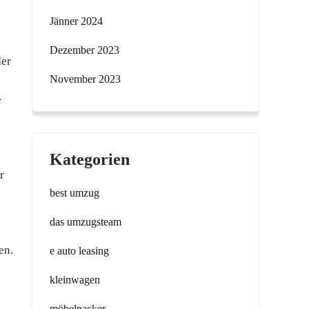
Jänner 2024
Dezember 2023
der
November 2023
e
Kategorien
r
best umzug
das umzugsteam
en.
e auto leasing
kleinwagen
möbelpacker