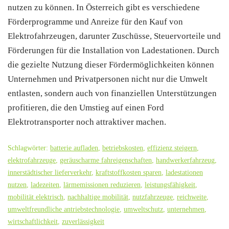
nutzen zu können. In Österreich gibt es verschiedene
Förderprogramme und Anreize für den Kauf von
Elektrofahrzeugen, darunter Zuschüsse, Steuervorteile und
Förderungen für die Installation von Ladestationen. Durch
die gezielte Nutzung dieser Fördermöglichkeiten können
Unternehmen und Privatpersonen nicht nur die Umwelt
entlasten, sondern auch von finanziellen Unterstützungen
profitieren, die den Umstieg auf einen Ford
Elektrotransporter noch attraktiver machen.
Schlagwörter:
batterie aufladen
,
betriebskosten
,
effizienz steigern
,
elektrofahrzeuge
,
geräuscharme fahreigenschaften
,
handwerkerfahrzeug
,
innerstädtischer lieferverkehr
,
kraftstoffkosten sparen
,
ladestationen
nutzen
,
ladezeiten
,
lärmemissionen reduzieren
,
leistungsfähigkeit
,
mobilität elektrisch
,
nachhaltige mobilität
,
nutzfahrzeuge
,
reichweite
,
umweltfreundliche antriebstechnologie
,
umweltschutz
,
unternehmen
,
wirtschaftlichkeit
,
zuverlässigkeit