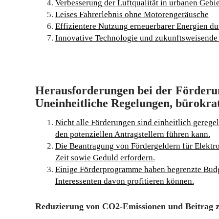
Verbesserung der Luftqualität in urbanen Gebi
Leises Fahrerlebnis ohne Motorengeräusche
Effizientere Nutzung erneuerbarer Energien du
Innovative Technologie und zukunftsweisende
Herausforderungen bei der Förderun
Uneinheitliche Regelungen, bürokra
Nicht alle Förderungen sind einheitlich gerege
den potenziellen Antragstellern führen kann.
Die Beantragung von Fördergeldern für Elekt
Zeit sowie Geduld erfordern.
Einige Förderprogramme haben begrenzte Budget
Interessenten davon profitieren können.
Reduzierung von CO2-Emissionen und Beitrag 