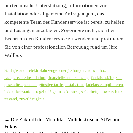
um technische Unterstützung, Informationen zur
Installation oder allgemeine Anfragen geht, das
kompetente Team des Kundenservice ist bereit, zu helfen
und Lösungen anzubieten. Zögern Sie nicht, sich bei
Bedarf an den Kundenservice zu wenden und profitieren
Sie von einer professionellen Betreuung rund um Ihre
Wallbox.
Schlagwörter:
elektrofahrzeuge
,
energie burgenland wallbox
,
fachgerechte installation
,
finanzielle unterstützung
,
funktionsfähigkeit
,
geschultes personal
,
günstige tarife
,
installation
,
ladekosten optimieren
,
laden
,
ladestation
,
regelmäßige inspektionen
,
sicherheit
,
umweltschutz
,
zustand
,
zuverlässigkeit
Post
←
Die Zukunft der Mobilität: Vollelektrische SUVs im
Fokus
navigation