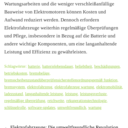
Wartungsarbeiten und die weniger verschleißanfällige
Bauweise von Elektromotoren können Kosten und
Aufwand reduziert werden. Dennoch erfordern
Elektrofahrzeuge weiterhin regelmäßige Überprüfungen
und Pflege, insbesondere in Bezug auf die Batterie und
andere wichtige Komponenten, um eine langanhaltende
Leistung und Effizienz zu gewährleisten.
Schlagwörter:
batterie
,
batterielebensdauer
,
beliebtheit
,
beschädigungen
,
betriebskosten
,
bremsbeläge
,
bremsscheibenzustandüberprüfensicherstellenordnungsgemäß funktion
,
bremssystem
,
elektrofahrzeug
,
elektrofahrzeug wartung
,
elektromobilität
,
ladezustand
,
langanhaltende leistung
,
leistung
,
leistungsverluste
,
regelmäßige überprüfung
,
reichweite
,
rekuperationstechnologie
,
schlüsselrolle
,
software-updates
,
umweltfreundlich
,
wartung
←
Elektrofahrzeuge: Die umweltfreundliche Revolution