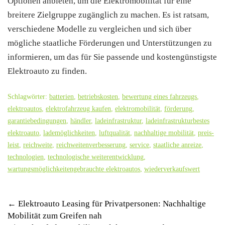
Optionen anbieten, um die Elektromobilität für eine
breitere Zielgruppe zugänglich zu machen. Es ist ratsam,
verschiedene Modelle zu vergleichen und sich über
mögliche staatliche Förderungen und Unterstützungen zu
informieren, um das für Sie passende und kostengünstigste
Elektroauto zu finden.
Schlagwörter:
batterien
,
betriebskosten
,
bewertung eines fahrzeugs
,
elektroautos
,
elektrofahrzeug kaufen
,
elektromobilität
,
förderung
,
garantiebedingungen
,
händler
,
ladeinfrastruktur
,
ladeinfrastrukturbestes
elektroauto
,
lademöglichkeiten
,
luftqualität
,
nachhaltige mobilität
,
preis-
leist
,
reichweite
,
reichweitenverbesserung
,
service
,
staatliche anreize
,
technologien
,
technologische weiterentwicklung
,
wartungsmöglichkeitengebrauchte elektroautos
,
wiederverkaufswert
Post
←
Elektroauto Leasing für Privatpersonen: Nachhaltige
Mobilität zum Greifen nah
navigation