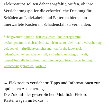
Elektroautos sollten daher sorgfältig prüfen, ob ihre
Versicherungspolice die erforderliche Deckung für
Schäden an Ladekabeln und Batterien bietet, um
unerwartete Kosten im Schadensfall zu vermeiden.
Schlagwörter:
batterie
,
betriebskosten
,
bonusprogramme
,
deckungssumme
,
diebstahlschutz
,
elektroauto
,
elektroauto versicherung
,
geldbeutel
,
haftpflichtversicherung
,
kaufpreis
,
ladekabel
,
lademöglichkeiten
,
schadensfall
,
sicherheit
,
umstieg
,
umwelt
,
umweltfreundliches fahren
,
verbrennungsmotoren
,
versicherung
,
versicherungsprämien
,
vorteile
Post
←
Elektroauto versichern: Tipps und Informationen zur
optimalen Absicherung
navigation
Die Zukunft der gewerblichen Mobilität: Elektro
Kastenwagen im Fokus
→