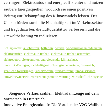
verringert. Elektroautos sind energieeffizienter und nutzen
saubere Energiequellen, wodurch sie einen positiven
Beitrag zur Bekämpfung des Klimawandels leisten. Der
Umbau fördert somit die Nachhaltigkeit im Verkehrssektor
und trägt dazu bei, die Luftqualität zu verbessern und die
Umweltbelastung zu reduzieren.
Schlagwörter:
autobesitzer
,
batterien
,
betrieb
,
co2-emissionen reduzieren
,
elektroantrieb
,
elektroauto umbau
,
elektroauto umbau österreich
,
elektroautos
,
elektromotor
,
energiewende
,
klimaschutz
,
mobilitätslösungen
,
nachhaltigkeit
,
ökologische vorteile
,
österreich
,
staatliche förderungen
,
steuervorteile
,
treibstofftank
,
umbauservices
,
umweltbewusstsein
,
verbrennungsmotor
,
wartung
,
wirtschaftliche aspekte
Post
←
Steigende Verkaufszahlen: Elektrofahrzeuge auf dem
Vormarsch in Österreich
navigation
Innovative Energiezukunft: Die Vorteile der V2G-Wallbox