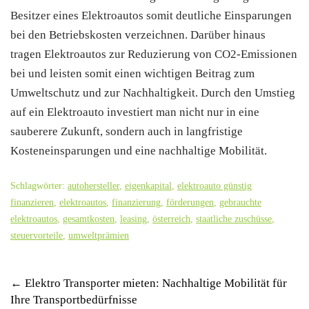
Besitzer eines Elektroautos somit deutliche Einsparungen
bei den Betriebskosten verzeichnen. Darüber hinaus
tragen Elektroautos zur Reduzierung von CO2-Emissionen
bei und leisten somit einen wichtigen Beitrag zum
Umweltschutz und zur Nachhaltigkeit. Durch den Umstieg
auf ein Elektroauto investiert man nicht nur in eine
sauberere Zukunft, sondern auch in langfristige
Kosteneinsparungen und eine nachhaltige Mobilität.
Schlagwörter:
autohersteller
,
eigenkapital
,
elektroauto günstig
finanzieren
,
elektroautos
,
finanzierung
,
förderungen
,
gebrauchte
elektroautos
,
gesamtkosten
,
leasing
,
österreich
,
staatliche zuschüsse
,
steuervorteile
,
umweltprämien
Post
←
Elektro Transporter mieten: Nachhaltige Mobilität für
Ihre Transportbedürfnisse
navigation