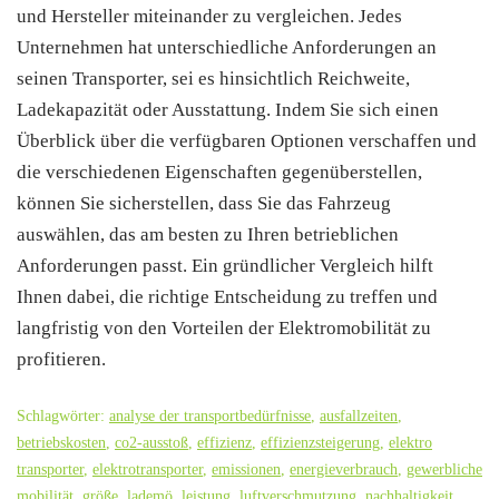
und Hersteller miteinander zu vergleichen. Jedes
Unternehmen hat unterschiedliche Anforderungen an
seinen Transporter, sei es hinsichtlich Reichweite,
Ladekapazität oder Ausstattung. Indem Sie sich einen
Überblick über die verfügbaren Optionen verschaffen und
die verschiedenen Eigenschaften gegenüberstellen,
können Sie sicherstellen, dass Sie das Fahrzeug
auswählen, das am besten zu Ihren betrieblichen
Anforderungen passt. Ein gründlicher Vergleich hilft
Ihnen dabei, die richtige Entscheidung zu treffen und
langfristig von den Vorteilen der Elektromobilität zu
profitieren.
Schlagwörter:
analyse der transportbedürfnisse
,
ausfallzeiten
,
betriebskosten
,
co2-ausstoß
,
effizienz
,
effizienzsteigerung
,
elektro
transporter
,
elektrotransporter
,
emissionen
,
energieverbrauch
,
gewerbliche
mobilität
,
größe
,
lademö
,
leistung
,
luftverschmutzung
,
nachhaltigkeit
,