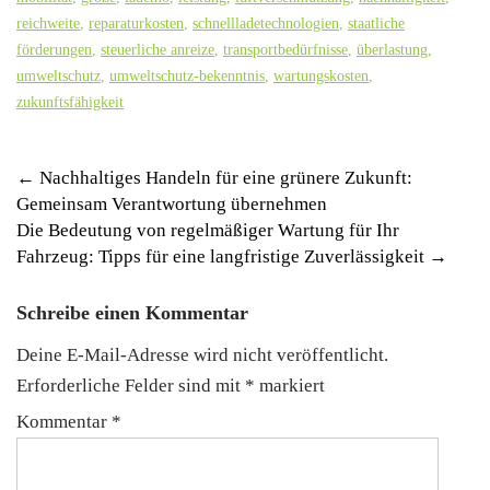
reichweite
,
reparaturkosten
,
schnellladetechnologien
,
staatliche
förderungen
,
steuerliche anreize
,
transportbedürfnisse
,
überlastung
,
umweltschutz
,
umweltschutz-bekenntnis
,
wartungskosten
,
zukunftsfähigkeit
Post
←
Nachhaltiges Handeln für eine grünere Zukunft:
Gemeinsam Verantwortung übernehmen
navigation
Die Bedeutung von regelmäßiger Wartung für Ihr
Fahrzeug: Tipps für eine langfristige Zuverlässigkeit
→
Schreibe einen Kommentar
Deine E-Mail-Adresse wird nicht veröffentlicht.
Erforderliche Felder sind mit
*
markiert
Kommentar
*