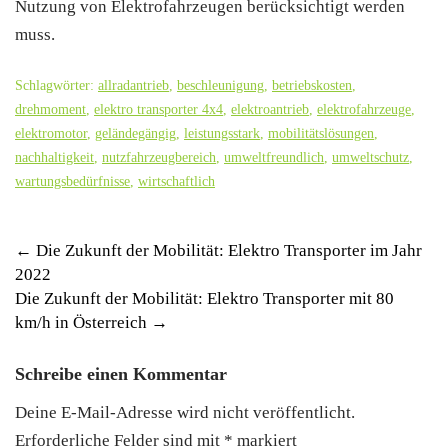
Nutzung von Elektrofahrzeugen berücksichtigt werden
muss.
Schlagwörter:
allradantrieb
,
beschleunigung
,
betriebskosten
,
drehmoment
,
elektro transporter 4x4
,
elektroantrieb
,
elektrofahrzeuge
,
elektromotor
,
geländegängig
,
leistungsstark
,
mobilitätslösungen
,
nachhaltigkeit
,
nutzfahrzeugbereich
,
umweltfreundlich
,
umweltschutz
,
wartungsbedürfnisse
,
wirtschaftlich
Post
←
Die Zukunft der Mobilität: Elektro Transporter im Jahr
2022
navigation
Die Zukunft der Mobilität: Elektro Transporter mit 80
km/h in Österreich
→
Schreibe einen Kommentar
Deine E-Mail-Adresse wird nicht veröffentlicht.
Erforderliche Felder sind mit
*
markiert