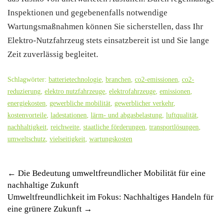
Inspektionen und gegebenenfalls notwendige
Wartungsmaßnahmen können Sie sicherstellen, dass Ihr
Elektro-Nutzfahrzeug stets einsatzbereit ist und Sie lange
Zeit zuverlässig begleitet.
Schlagwörter:
batterietechnologie
,
branchen
,
co2-emissionen
,
co2-
reduzierung
,
elektro nutzfahrzeuge
,
elektrofahrzeuge
,
emissionen
,
energiekosten
,
gewerbliche mobilität
,
gewerblicher verkehr
,
kostenvorteile
,
ladestationen
,
lärm- und abgasbelastung
,
luftqualität
,
nachhaltigkeit
,
reichweite
,
staatliche förderungen
,
transportlösungen
,
umweltschutz
,
vielseitigkeit
,
wartungskosten
Post
←
Die Bedeutung umweltfreundlicher Mobilität für eine
nachhaltige Zukunft
navigation
Umweltfreundlichkeit im Fokus: Nachhaltiges Handeln für
eine grünere Zukunft
→