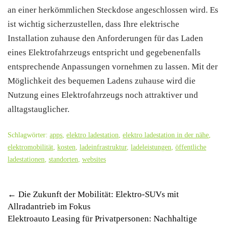
an einer herkömmlichen Steckdose angeschlossen wird. Es
ist wichtig sicherzustellen, dass Ihre elektrische
Installation zuhause den Anforderungen für das Laden
eines Elektrofahrzeugs entspricht und gegebenenfalls
entsprechende Anpassungen vornehmen zu lassen. Mit der
Möglichkeit des bequemen Ladens zuhause wird die
Nutzung eines Elektrofahrzeugs noch attraktiver und
alltagstauglicher.
Schlagwörter:
apps
,
elektro ladestation
,
elektro ladestation in der nähe
,
elektromobilität
,
kosten
,
ladeinfrastruktur
,
ladeleistungen
,
öffentliche
ladestationen
,
standorten
,
websites
Post
←
Die Zukunft der Mobilität: Elektro-SUVs mit
Allradantrieb im Fokus
navigation
Elektroauto Leasing für Privatpersonen: Nachhaltige