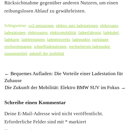
Rücksichtnahme gegenüber anderen Nutzern, um einen
reibungslosen Ablauf zu gewährleisten.
Schlagwörter:
co2-emissionen
,
elektro auto ladestationen
,
elektroauto
ladestationen
,
elektroautos
,
elektromobilität
,
ladeerfahrung
,
ladekabel
,
ladekarte
,
ladeleistungen
,
ladenetzwerks
,
ladepunkte
,
parkdauer
,
reichweitenangst
,
schnellladestationen
,
wechselstrom-ladepunkte
,
zugangsmittel
,
zukunft der mobilität
Post
←
Bequemes Aufladen: Die Vorteile einer Ladestation für
Zuhause
navigation
Die Zukunft der Mobilität: Elektro BMW SUV im Fokus
→
Schreibe einen Kommentar
Deine E-Mail-Adresse wird nicht veröffentlicht.
Erforderliche Felder sind mit
*
markiert