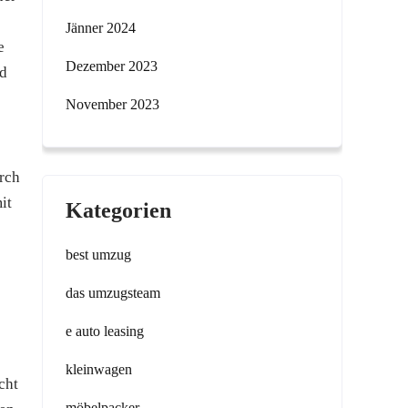
Jänner 2024
e
Dezember 2023
nd
November 2023
urch
it
Kategorien
best umzug
das umzugsteam
e auto leasing
kleinwagen
cht
möbelpacker