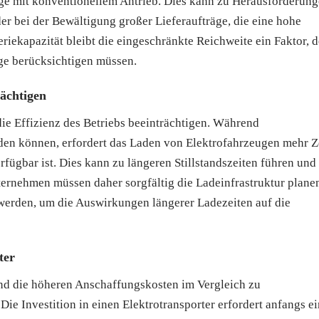
uge mit konventionellem Antrieb. Dies kann zu Herausforderun
er bei der Bewältigung großer Lieferaufträge, die eine hohe
teriekapazität bleibt die eingeschränkte Reichweite ein Faktor, d
ge berücksichtigen müssen.
rächtigen
ie Effizienz des Betriebs beeinträchtigen. Während
den können, erfordert das Laden von Elektrofahrzeugen mehr Ze
fügbar ist. Dies kann zu längeren Stillstandszeiten führen und
ternehmen müssen daher sorgfältig die Ladeinfrastruktur plane
zt werden, um die Auswirkungen längerer Ladezeiten auf die
ter
ind die höheren Anschaffungskosten im Vergleich zu
 Investition in einen Elektrotransporter erfordert anfangs e