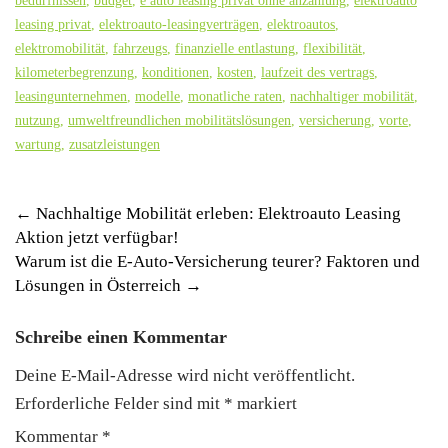
bedürfnissen
,
budget
,
e auto leasing privat ohne anzahlung
,
elektroauto
leasing privat
,
elektroauto-leasingverträgen
,
elektroautos
,
elektromobilität
,
fahrzeugs
,
finanzielle entlastung
,
flexibilität
,
kilometerbegrenzung
,
konditionen
,
kosten
,
laufzeit des vertrags
,
leasingunternehmen
,
modelle
,
monatliche raten
,
nachhaltiger mobilität
,
nutzung
,
umweltfreundlichen mobilitätslösungen
,
versicherung
,
vorte
,
wartung
,
zusatzleistungen
Post
←
Nachhaltige Mobilität erleben: Elektroauto Leasing
Aktion jetzt verfügbar!
navigation
Warum ist die E-Auto-Versicherung teurer? Faktoren und
Lösungen in Österreich
→
Schreibe einen Kommentar
Deine E-Mail-Adresse wird nicht veröffentlicht.
Erforderliche Felder sind mit
*
markiert
Kommentar
*