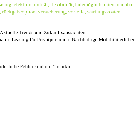
easing
,
elektromobilität
,
flexibilität
,
lademöglichkeiten
,
nachhal
,
rückgabeoption
,
versicherung
,
vorteile
,
wartungskosten
 Aktuelle Trends und Zukunftsaussichten
oauto Leasing für Privatpersonen: Nachhaltige Mobilität erleb
rderliche Felder sind mit
*
markiert