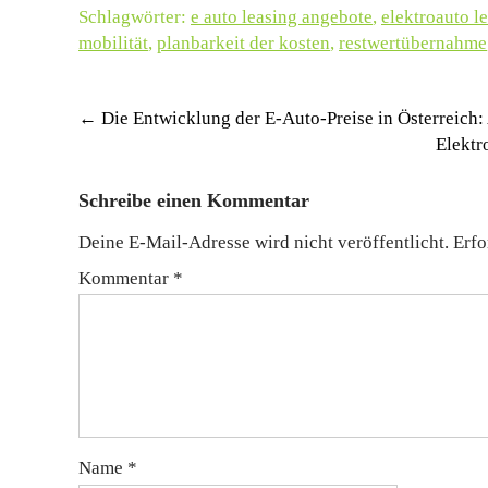
Schlagwörter:
e auto leasing angebote
,
elektroauto l
mobilität
,
planbarkeit der kosten
,
restwertübernahme
Post
←
Die Entwicklung der E-Auto-Preise in Österreich:
Elektr
navigation
Schreibe einen Kommentar
Deine E-Mail-Adresse wird nicht veröffentlicht.
Erfo
Kommentar
*
Name
*