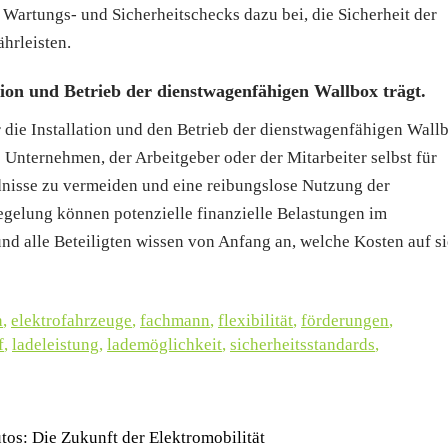
 Wartungs- und Sicherheitschecks dazu bei, die Sicherheit der
hrleisten.
tion und Betrieb der dienstwagenfähigen Wallbox trägt.
ür die Installation und den Betrieb der dienstwagenfähigen Wall
s Unternehmen, der Arbeitgeber oder der Mitarbeiter selbst für
dnisse zu vermeiden und eine reibungslose Nutzung der
egelung können potenzielle finanzielle Belastungen im
 alle Beteiligten wissen von Anfang an, welche Kosten auf si
n
,
elektrofahrzeuge
,
fachmann
,
flexibilität
,
förderungen
,
f
,
ladeleistung
,
lademöglichkeit
,
sicherheitsstandards
,
tos: Die Zukunft der Elektromobilität