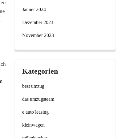
sen
Jänner 2024
ine
,
Dezember 2023
November 2023
uch
Kategorien
em
best umzug
das umzugsteam
e auto leasing
kleinwagen
möbelpacker