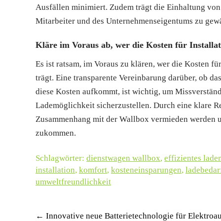
Ausfällen minimiert. Zudem trägt die Einhaltung von
Mitarbeiter und des Unternehmenseigentums zu gewä
Kläre im Voraus ab, wer die Kosten für Installa
Es ist ratsam, im Voraus zu klären, wer die Kosten f
trägt. Eine transparente Vereinbarung darüber, ob da
diese Kosten aufkommt, ist wichtig, um Missverstän
Lademöglichkeit sicherzustellen. Durch eine klare R
Zusammenhang mit der Wallbox vermieden werden und
zukommen.
Schlagwörter:
dienstwagen wallbox
,
effizientes lade
installation
,
komfort
,
kosteneinsparungen
,
ladebedar
umweltfreundlichkeit
Post
←
Innovative neue Batterietechnologie für Elektroau