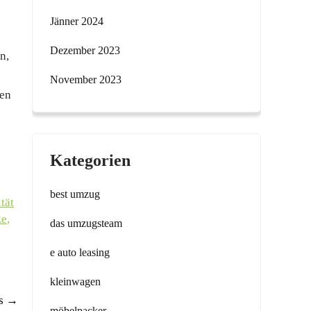
Jänner 2024
Dezember 2023
n,
November 2023
nen
Kategorien
best umzug
tät
ze
,
das umzugsteam
e auto leasing
kleinwagen
is
→
möbelpacker