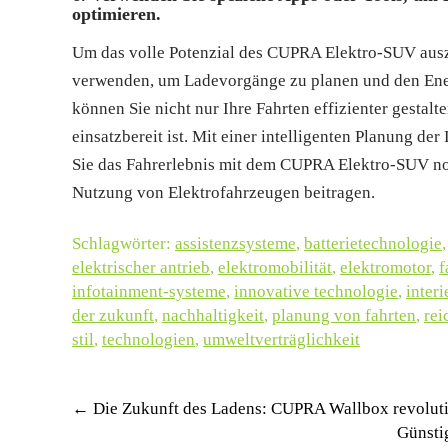
optimieren.
Um das volle Potenzial des CUPRA Elektro-SUV auszu
verwenden, um Ladevorgänge zu planen und den Energ
können Sie nicht nur Ihre Fahrten effizienter gestalte
einsatzbereit ist. Mit einer intelligenten Planung 
Sie das Fahrerlebnis mit dem CUPRA Elektro-SUV noc
Nutzung von Elektrofahrzeugen beitragen.
Schlagwörter:
assistenzsysteme
,
batterietechnologie
elektrischer antrieb
,
elektromobilität
,
elektromotor
,
f
infotainment-systeme
,
innovative technologie
,
interi
der zukunft
,
nachhaltigkeit
,
planung von fahrten
,
rei
stil
,
technologien
,
umweltverträglichkeit
Post
←
Die Zukunft des Ladens: CUPRA Wallbox revolutio
Günsti
navigation