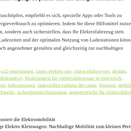
schöpfen, empfiehlt es sich, spezielle Apps oder Tools zu
ieverbrauch zu optimieren. Indem Sie diese Hilfsmittel nutze
n, sondern auch sicherstellen, dass Ihr Elektrofahrzeug stets
der Ladezeiten und der optimalen Nutzung von Ladestationen kön
h angenehmer gestalten und gleichzeitig zur nachhaltigen
,
co2-emissionen
,
cupra elektro suv
,
cupra elektro-suv
,
design
,
ahrkomfort
,
förderungen für elektrofahrzeuge in österreich
,
eur
,
ladestationen
,
ladestellen entlang der route
,
leistung
,
mobili
chweite
,
sicherheitstechnologien
,
steuervorteile für elektrofahr
niert die Elektromobilität
ge Elektro Kleinwagen: Nachhaltige Mobilität zum kleinen Pre